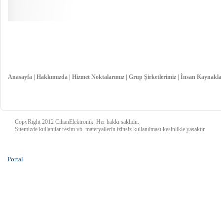
Anasayfa
|
Hakkımızda
|
Hizmet Noktalarımız
|
Grup Şirketlerimiz
|
İnsan Kaynakla
CopyRight 2012 CihanElektronik. Her hakkı saklıdır.
Sitemizde kullanılar resim vb. materyallerin izinsiz kullanılması kesinlikle yasaktır.
Portal