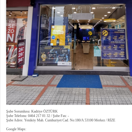
Şube Sorumlusu: Kadriye ÖZTÜRK
Şube Telefonu: 0464 217 01 32 / Şube Fax: -
Şube Adres: Yeniköy Mah. Cumhuriyet Cad. No:180/A 53100 Merkez / RİZE
Google Maps: