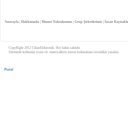
Anasayfa
|
Hakkımızda
|
Hizmet Noktalarımız
|
Grup Şirketlerimiz
|
İnsan Kaynakla
CopyRight 2012 CihanElektronik. Her hakkı saklıdır.
Sitemizde kullanılar resim vb. materyallerin izinsiz kullanılması kesinlikle yasaktır.
Portal