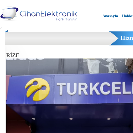
Anasayfa
|
Hakkı
Hizm
RİZE